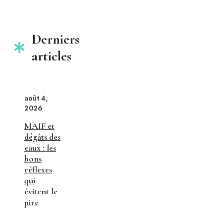
Derniers
articles
août 4,
2026
MAIF et
dégâts des
eaux : les
bons
réflexes
qui
évitent le
pire