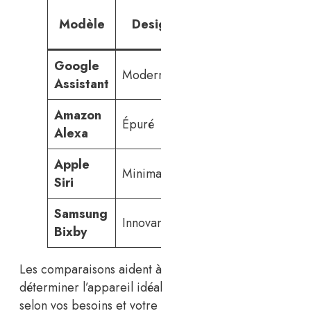
Ta
Modèle
Design
Intégration
indi
Google
Large
Moderne
Moye
Assistant
compatibilité
Amazon
Épuré
Multimarque
Abor
Alexa
Apple
Intégré à
Minimaliste
Élevé
Siri
HomeKit
Samsung
Spécifique
Innovant
Moye
Bixby
Samsung
Les comparaisons aident à
déterminer l’appareil idéal
selon vos besoins et votre