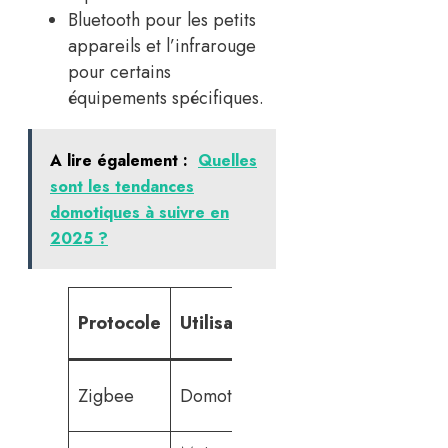
Bluetooth pour les petits
appareils et l’infrarouge
pour certains
équipements spécifiques.
A lire également :
Quelles
sont les tendances
domotiques à suivre en
2025 ?
Ex
Protocole
Utilisation
Compatibilité
d’a
Phi
Zigbee
Domotique
Large
Hu