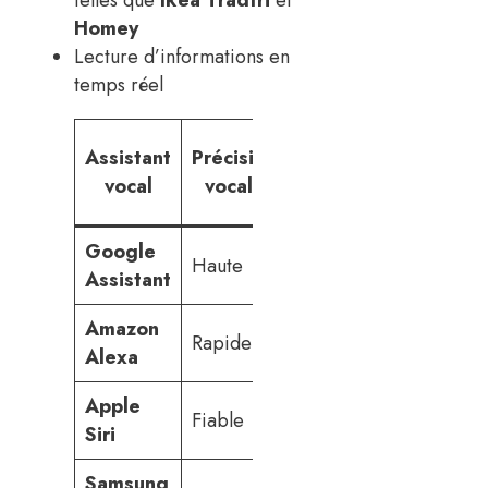
Homey
Lecture d’informations en
temps réel
Gestion
Sources
Assistant
Précision
des
de
vocal
vocale
rappels
contenu
Google
Web
Haute
Optimisée
Assistant
large
Amazon
Streamin
Rapide
Efficace
Alexa
varié
Apple
Apple
Fiable
Intégrée
Siri
Music
Samsung
Contenus