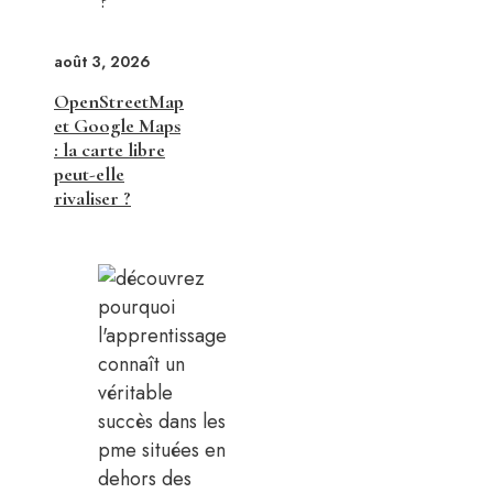
août 3, 2026
OpenStreetMap
et Google Maps
: la carte libre
peut-elle
rivaliser ?