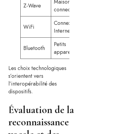
Maison
Z-Wave
Variée
Ho
connectée
Connexion
Am
WiFi
Universelle
Internet
Ec
Petits
Bluetooth
Sélective
So
appareils
Les choix technologiques
s’orientent vers
l’interopérabilité des
dispositifs.
Évaluation de la
reconnaissance