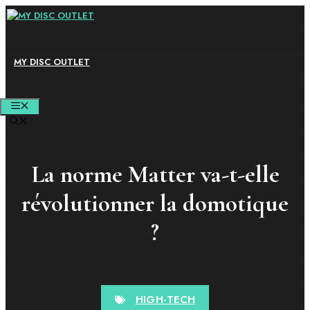
Aller
au
contenu
MY DISC OUTLET
MENU
La norme Matter va-t-elle
révolutionner la domotique
?
HIGH-TECH