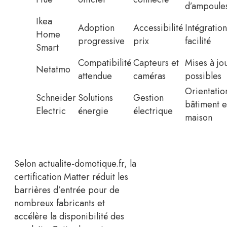
d’ampoule
Ikea
Adoption
Accessibilité
Intégration
Home
progressive
prix
facilité
Smart
Compatibilité
Capteurs et
Mises à jo
Netatmo
attendue
caméras
possibles
Orientatio
Schneider
Solutions
Gestion
bâtiment e
Electric
énergie
électrique
maison
Selon actualite-domotique.fr, la
certification Matter réduit les
barrières d’entrée pour de
nombreux fabricants et
accélère la disponibilité des