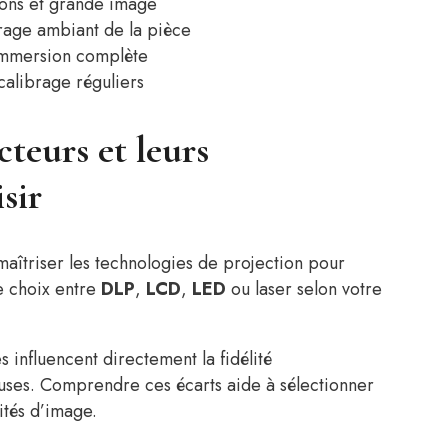
alons et grande image
rage ambiant de la pièce
immersion complète
 calibrage réguliers
teurs et leurs
sir
d maîtriser les technologies de projection pour
e choix entre
DLP
,
LCD
,
LED
ou laser selon votre
 influencent directement la fidélité
euses. Comprendre ces écarts aide à sélectionner
ités d’image.