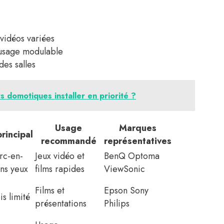
vidéos variées
 usage modulable
des salles
s domotiques installer en priorité ?
Usage
Marques
rincipal
recommandé
représentatives
arc-en-
Jeux vidéo et
BenQ Optoma
ins yeux
films rapides
ViewSonic
Films et
Epson Sony
s limité
présentations
Philips