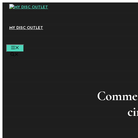
Aller
au
contenu
MY DISC OUTLET
MENU
Comment
c