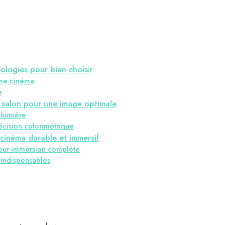
ologies pour bien choisir
ome cinéma
e
le salon pour une image optimale
 lumière
écision colorimétrique
cinéma durable et immersif
pour immersion complète
 indispensables