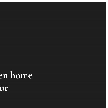
 en home
ur